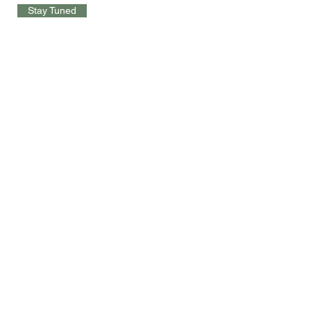
Stay Tuned
Learn More
敬请期待