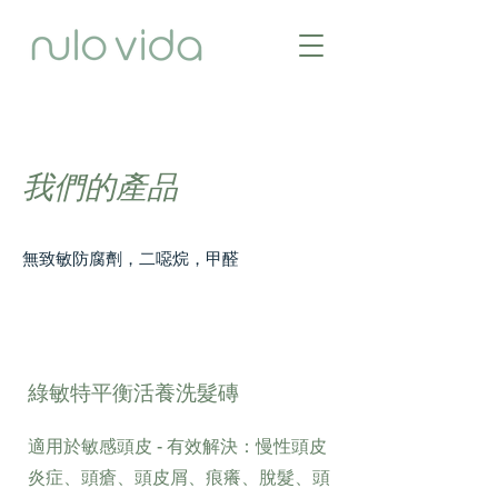
我們的產品
​無致敏防腐劑，二噁烷，甲醛
綠敏特平衡活養洗髮磚
適用於敏感頭皮 - 有效解決：慢性頭皮
炎症、頭瘡、頭皮屑、痕癢、脫髮、頭